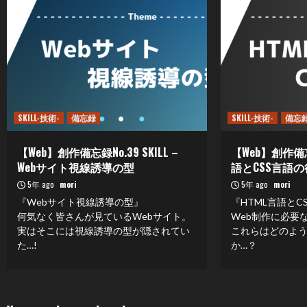
SKILL-技術-
備忘録
SKILL-技術-
備忘
【Web】創作備忘録No.39 SKILL –
【Web】創作備忘録
Webサイト視線誘導の型
語とCSS言語
5年 ago
mori
5年 ago
mori
『Webサイト視線誘導の型』
『HTML言語とC
何気なく皆さんが見ているWebサイト。
Web制作に必要
実はそこには視線誘導の型が隠されてい
これらはどのよ
た…!
か…？