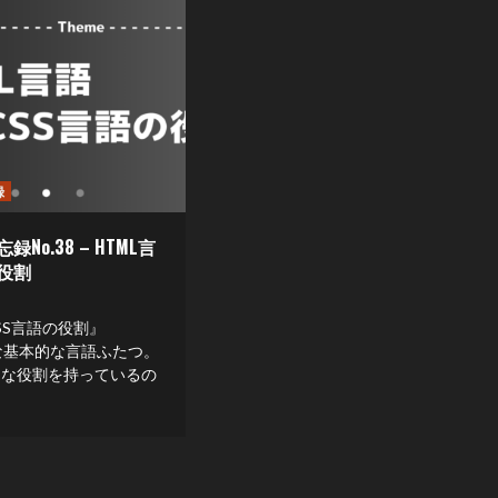
録
No.38 – HTML言
の役割
SS言語の役割』
な基本的な言語ふたつ。
うな役割を持っているの