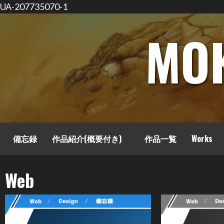
UA-207735070-1
コ
MO
ン
テ
ン
ツ
へ
ス
キ
ッ
備忘録
作品紹介(概要付き)
作品一覧
Works
プ
Web