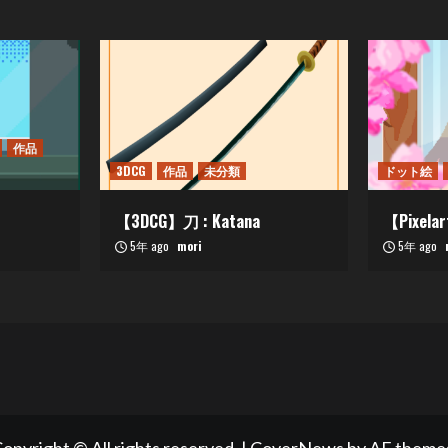
作品
3DCG
作品
未分類
ドット絵
【3DCG】刀 : Katana
【Pixelar
5年 ago
mori
5年 ago
opyright © All rights reserved.
|
CoverNews
by AF theme