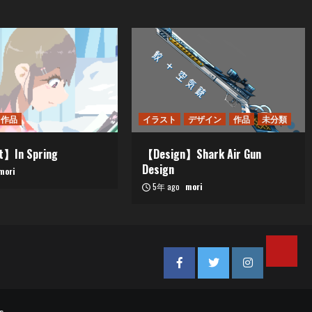
作品
イラスト
デザイン
作品
未分類
t】In Spring
【Design】Shark Air Gun
Design
mori
5年 ago
mori
メ
Facebook
Twitter
Instagram
ー
ル
s.