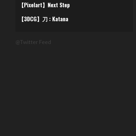
【Pixelart】Next Step
【3DCG】刀 : Katana
@Twitter Feed