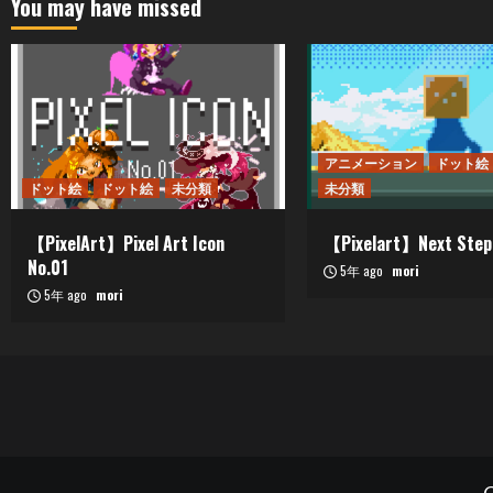
You may have missed
アニメーション
ドット絵
ドット絵
ドット絵
未分類
未分類
【PixelArt】Pixel Art Icon
【Pixelart】Next Step
No.01
5年 ago
mori
5年 ago
mori
C