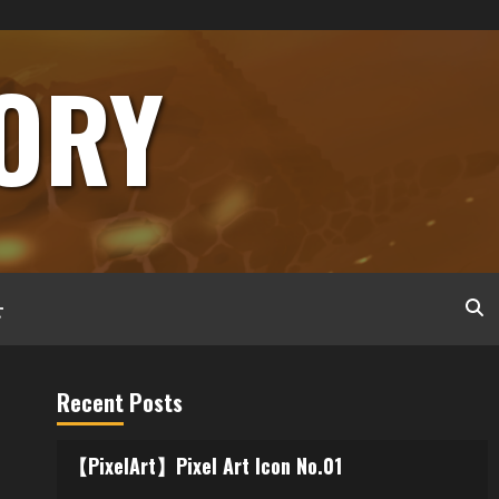
ORY
せ
Recent Posts
【PixelArt】Pixel Art Icon No.01