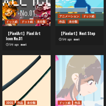
アニメーション
ドット絵
ドット絵
ドット絵
未分類
作品
未分類
【PixelArt】Pixel Art
【Pixelart】Next Step
Icon No.01
5年 ago
mori
5年 ago
mori
3DCG
作品
未分類
ドット絵
作品