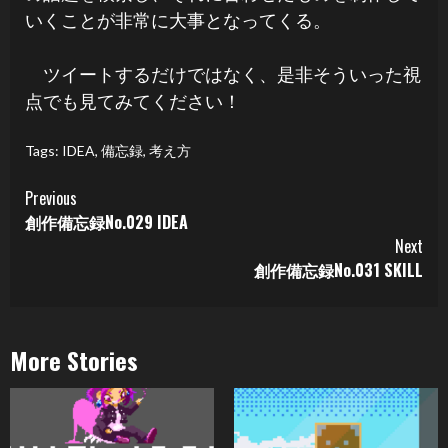
いくことが非常に大事となってくる。
ツイートするだけではなく、是非そういった視
点でも見てみてください！
Tags:
IDEA
,
備忘録
,
考え方
Continue
Previous
創作備忘録No.029 IDEA
Reading
Next
創作備忘録No.031 SKILL
More Stories