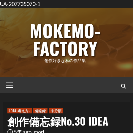
UA-207735070-1
コ
ン
MOKEMO-
テ
ン
FACTORY
ツ
へ
ス
創作好きな私の作品集
キ
ッ
メ
プ
イ
ン
メ
IDEA-考え方-
備忘録
未分類
ニ
創作備忘録No.30 IDEA
ュ
ー
5年 ago
mori