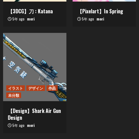
【3DCG】刀 : Katana
【Pixelart】In Spring
5年 ago
mori
5年 ago
mori
イラスト
デザイン
作品
未分類
【Design】Shark Air Gun
Design
5年 ago
mori