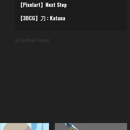
【Pixelart】Next Step
【3DCG】刀 : Katana
@Twitter Feed