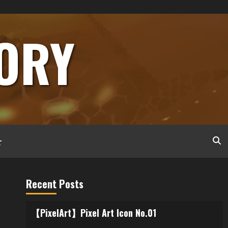
ORY
せ
Recent Posts
【PixelArt】Pixel Art Icon No.01